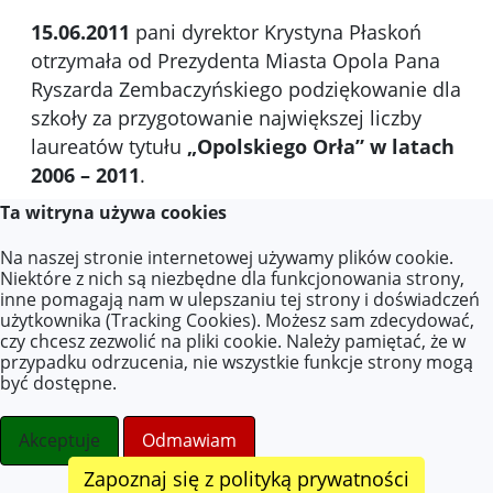
15.06.2011
pani dyrektor Krystyna Płaskoń
otrzymała od Prezydenta Miasta Opola Pana
Ryszarda Zembaczyńskiego podziękowanie dla
szkoły za przygotowanie największej liczby
laureatów tytułu
„Opolskiego Orła” w latach
2006 – 2011
.
Ta witryna używa cookies
2011/2012
rozpoczęliśmy realizację drugiego
projektu U.E.
COMENIUS
„Jesteśmy jednością
Na naszej stronie internetowej używamy plików cookie.
– Nasza Nowa Europa”, naszymi partnerami są
Niektóre z nich są niezbędne dla funkcjonowania strony,
inne pomagają nam w ulepszaniu tej strony i doświadczeń
szkoły podstawowe w Grecji, Walii i Słowacji.
użytkownika (Tracking Cookies). Możesz sam zdecydować,
czy chcesz zezwolić na pliki cookie. Należy pamiętać, że w
24.10.2011
wystartowała
„Liga
przypadku odrzucenia, nie wszystkie funkcje strony mogą
Ortograficzna”
, co miesiąc uczniowie będą
być dostępne.
się zmagać z różnymi zasadami
ortograficznymi, by na koniec roku szkolnego
Akceptuje
Odmawiam
wyłonić liderów ortografii.
Zapoznaj się z polityką prywatności