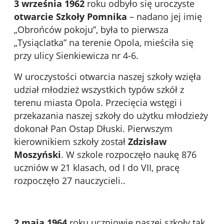
3 września 1962
roku odbyło się uroczyste
otwarcie Szkoły Pomnika
– nadano jej imię
„Obrońców pokoju”, była to pierwsza
„Tysiąclatka” na terenie Opola, mieściła się
przy ulicy Sienkiewicza nr 4-6.
W uroczystości otwarcia naszej szkoły wzięła
udział młodzież wszystkich typów szkół z
terenu miasta Opola. Przecięcia wstęgi i
przekazania naszej szkoły do użytku młodzieży
dokonał Pan Ostap Dłuski. Pierwszym
kierownikiem szkoły został
Zdzisław
Moszyński
. W szkole rozpoczęło naukę 876
uczniów w 21 klasach, od I do VII, pracę
rozpoczęło 27 nauczycieli..
2 maja 1964
roku uczniowie naszej szkoły tak