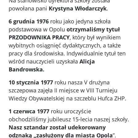
Na stanowisko dyrektora szkoły została
powołana pani
Krystyna Włodarczyk
.
6 grudnia 1976
roku jako jedyna szkoła
podstawowa w Opolu
otrzymaliśmy tytuł
PRZODOWNIKA PRACY
, który był wynikiem
wybitnych osiągnięć dydaktycznych, a także
pracy dla środowiska. Indywidualnie tytuł ten
wśród nauczycieli uzyskała
Alicja
Bandrowska.
10 stycznia 1977
roku nasza V drużyna
szczepowa zajęła II miejsce w VIII Turnieju
Wiedzy Obywatelskiej na szczeblu Hufca ZHP.
1 czerwca 1977
roku uroczyście
obchodziliśmy jubileusz 15-lecia naszej szkoły.
Nasz sztandar
został udekorowany
odznaką „zasłużony dla miasta Opola
”.