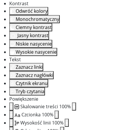
Kontrast
Odwróć kolory
Monochromatyczny
Ciemny kontrast
Jasny kontrast
Niskie nasycenie
Wysokie nasycenie
Tekst
Zaznacz linki
Zaznacz nagłówki
Czytnik ekranu
Tryb czytania
Powiększenie
Skalowanie treści
100
%
Czcionka
100
%
Aa
Wysokość linii
100
%