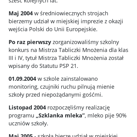
sześć kolejnych lat.
Maj 2004
w średniowiecznych strojach
bierzemy udział w miejskiej imprezie z okazji
wejścia Polski do Unii Europejskie.
Po raz pierwszy
zorganizowaliśmy szkolny
konkurs na Mistrza Tabliczki Mnożenia dla klas
III i IV, tytuł Mistrza Tabliczki Mnożenia został
wpisany do Statutu PSP 21.
01.09.2004
w szkole zainstalowano
monitoring, czujniki ruchu pilnują mienie
szkoły przed niepożądanymi gośćmi.
Listopad 2004
rozpoczęliśmy realizację
programu
„Szklanka mleka”
, mleko pije 90%
uczniów szkoły.
Maj 2005
- szkoła bierze udział w miejskiej