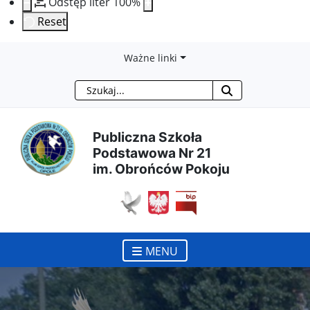
Odstęp liter
100
%
Reset
Przejdź
Przejdź
Przejdź
Przejdź
Ważne linki
Szukaj
do
do
do
do
treści
menu
wyszukiwarki
mapy
Publiczna Szkoła
Podstawowa Nr 21
głównej
nawigacyjnego
strony
im. Obrońców Pokoju
otwiera się w nowym 
MENU