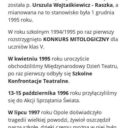
została p.
Urszula Wojtaśkiewicz - Raszka
, a
mianowana na to stanowisko była 1 grudnia
1995 roku.
W roku szkolnym 1994/1995 po raz pierwszy
rozstrzygnięto
KONKURS MITOLOGICZNY
dla
uczniów klas V.
W kwietniu 1995
roku uroczyście
obchodziliśmy Międzynarodowy Dzień Teatru,
po raz pierwszy odbyły się
Szkolne
Konfrontacje Teatralne
.
13-15 października 1996
roku przyłączyliśmy
się do Akcji Sprzątania Świata.
W lipcu 1997
roku Opole doświadczyło
tragedii wielkiej powodzi, żywioł oszczędził
naszą szkołę, dzięki czemu można w niej było